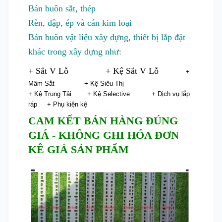
Bán buôn sắt, thép
Rèn, dập, ép và cán kim loại
Bán buôn vật liệu xây dựng, thiết bị lắp đặt
khác trong xây dựng như:
+ Sắt V Lỗ + Kệ Sắt V Lỗ
+
Mâm Sắt + Kệ Siêu Thị
+ Kệ Trung Tải + Kệ Selective
+ Dịch vụ lắp
ráp + Phụ kiện kệ
CAM KẾT BÁN HÀNG ĐÚNG
GIÁ - KHÔNG GHI HÓA ĐƠN
KÊ GIÁ SẢN PHẨM