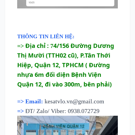
THÔNG TIN LIÊN HỆ:
Địa chỉ :
4/156 Đường Dương
=>
7
Thị Mười (TTH02 cũ)
, P.Tân Thới
Hiệp, Quận 12, TPHCM ( Đường
nhựa 6m đối diện Bệnh Viện
Quận 12, đi vào 300m, bên phải)
=> Email:
kesatvlo.vn@gmail.com
​=>
ĐT/ Zalo/ Viber: 0938.072729