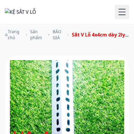
Trang
Sản
BÁO
Sắt V Lỗ 4x4cm dày 2ly
chủ
phẩm
GIÁ
Cây 200cm
( 2 mét)