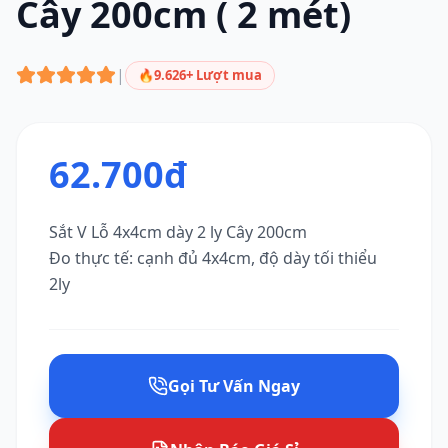
Cây 200cm ( 2 mét)
|
🔥9.626+ Lượt mua
62.700đ
Sắt V Lỗ 4x4cm dày 2 ly Cây 200cm
Đo thực tế: cạnh đủ 4x4cm, độ dày tối thiểu
2ly
Gọi Tư Vấn Ngay