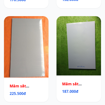
Mâm sắt
Mâm sắt
60x100cm
187.000đ
60x120cm
225.500đ