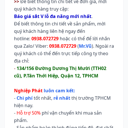
>>
Để biết thông tin chi tiết về đơn giá, mời
quý khách hàng truy cập:
Báo giá sắt V lỗ đa năng mới nhất
.
Để biết thông tin chi tiết về sản phẩm, mời
quý khách hàng liên hệ ngay đến
hotline:
0938.072729
hoặc có thể để lời nhắn
qua Zalo/ Viber:
0938.072729
(
Mr.Vũ
). Ngoài ra
quý khách có thể đến trực tiếp công ty theo
địa chỉ:
-
134/156 Đường Dương Thị Mười (TTH02
cũ), P.Tân Thới Hiệp, Quận 12, TPHCM
Nghiệp Phát
luôn cam kết:
-
Chi phí
tốt nhất,
rẻ nhất
thị trường TPHCM
hiện nay.
-
Hỗ trợ 50%
phí vận chuyển khi mua sản
phẩm.
- Sản phẩm hoàn thành đúng tiến độ, đạt chất