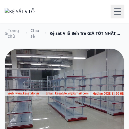
Trang
Chia
Kệ sắt V lỗ Bến Tre GIÁ TỐT NHẤT,
chủ
sẻ
giao hàng toàn quốc