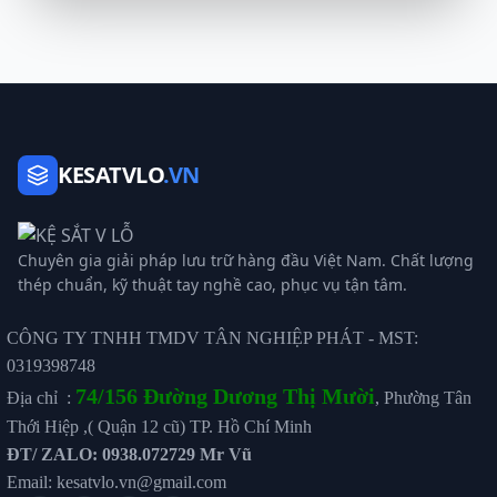
KESATVLO
.VN
Chuyên gia giải pháp lưu trữ hàng đầu Việt Nam. Chất lượng
thép chuẩn, kỹ thuật tay nghề cao, phục vụ tận tâm.
CÔNG TY TNHH TMDV TÂN NGHIỆP PHÁT - MST:
0319398748
74/156 Đường Dương Thị Mười
Địa chỉ :
, Phường Tân
Thới Hiệp ,( Quận 12 cũ) TP. Hồ Chí Minh
ĐT/ ZALO: 0938.072729 Mr Vũ
Email: kesatvlo.vn@gmail.com