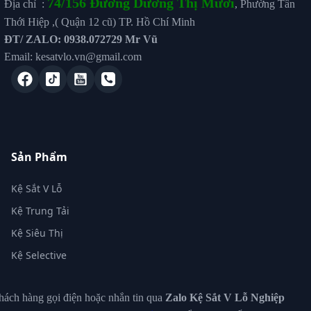
74/156 Đường Dương Thị Mười
Địa chỉ :
, Phường Tân
Thới Hiệp ,( Quận 12 cũ) TP. Hồ Chí Minh
ĐT/ ZALO: 0938.072729 Mr Vũ
Email: kesatvlo.vn@gmail.com
Sản Phẩm
Kệ Sắt V Lỗ
Kệ Trung Tải
Kệ Siêu Thị
Kệ Selective
ách hàng gọi điện hoặc nhắn tin qua
Zalo Kệ Sắt V Lỗ Nghiệp