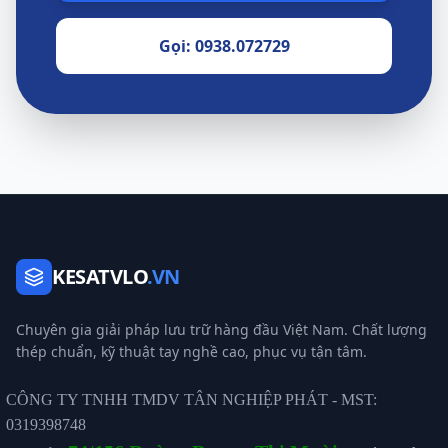
Gọi: 0938.072729
KESATVLO
.VN
Chuyên gia giải pháp lưu trữ hàng đầu Việt Nam. Chất lượng
thép chuẩn, kỹ thuật tay nghề cao, phục vụ tận tâm.
CÔNG TY TNHH TMDV TÂN NGHIỆP PHÁT - MST:
0319398748