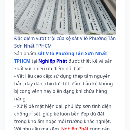
Đặc điểm vượt trội của kệ sắt V lỗ Phường Tân
Sơn Nhất TPHCM
Sản phẩm
sắt V lỗ Phường Tân Sơn Nhất
TPHCM
tại
Nghiệp Phát
được thiết kế và sản
xuất với nhiều ưu điểm nổi bật:
- Vật liệu cao cấp: sử dụng thép tấm nguyên
bản, dày dặn, chịu lực tốt, đảm bảo kệ không
bị cong vênh hay biến dạng khi chứa hàng
nặng.
- Xử lý bề mặt hiện đại: phủ lớp sơn tĩnh điện
chống rỉ sét, giúp kệ luôn bền đẹp dù đặt
trong kho ẩm hoặc môi trường khắc nghiệt.
Với nhu cầu mạ kẽm,
Nghiệp Phát
cung cấp