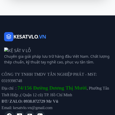
KESATVLO
.VN
Chuyên gia giải pháp lưu trữ hàng đầu Việt Nam. Chất lượng
thép chuẩn, kỹ thuật tay nghề cao, phục vụ tận tâm.
CÔNG TY TNHH TMDV TÂN NGHIỆP PHÁT - MST:
0319398748
74/156 Đường Dương Thị Mười
Địa chỉ :
, Phường Tân
Thới Hiệp ,( Quận 12 cũ) TP. Hồ Chí Minh
ĐT/ ZALO: 0938.072729 Mr Vũ
Email: kesatvlo.vn@gmail.com