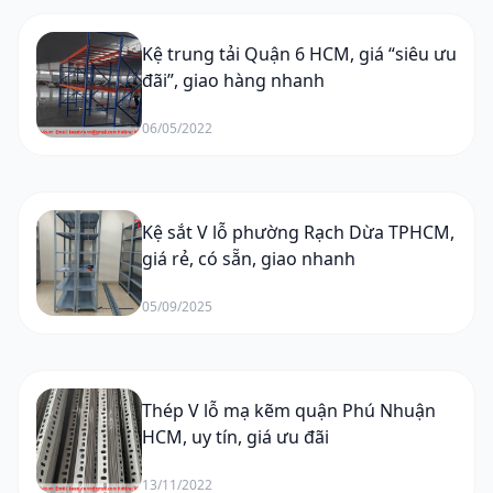
Kệ trung tải Quận 6 HCM, giá “siêu ưu
đãi”, giao hàng nhanh
06/05/2022
Kệ sắt V lỗ phường Rạch Dừa TPHCM,
giá rẻ, có sẵn, giao nhanh
05/09/2025
Thép V lỗ mạ kẽm quận Phú Nhuận
HCM, uy tín, giá ưu đãi
13/11/2022