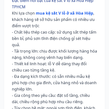
Đặc điểm nổi bật của kệ sắt V lỗ xã Hòa Hiệp
TPHCM
Khi lựa chọn
mua kệ sắt V lỗ ở xã Hòa Hiệp
,
khách hàng sẽ sở hữu sản phẩm có nhiều ưu
điểm vượt trội:
- Chất liệu thép cao cấp: sử dụng sắt thép tấm
bền bỉ, phủ sơn tĩnh điện chống gỉ sét hiệu
quả.
- Tải trọng lớn: chịu được khối lượng hàng hóa
nặng, không cong vênh hay biến dạng.
- Thiết kế linh hoạt: lỗ V dễ dàng thay đổi
chiều cao từng tầng kệ.
- Đa dạng kích thước: có sẵn nhiều mẫu kệ
phù hợp cho gia đình, cửa hàng nhỏ và doanh
nghiệp lớn.
- Gia công theo yêu cầu: đặt số tầng, chiều
dài, chiều rộng phù hợp nhu cầu riêng.
- Tùy chọn bề mặt: ngoài sơn tĩnh điện, khách