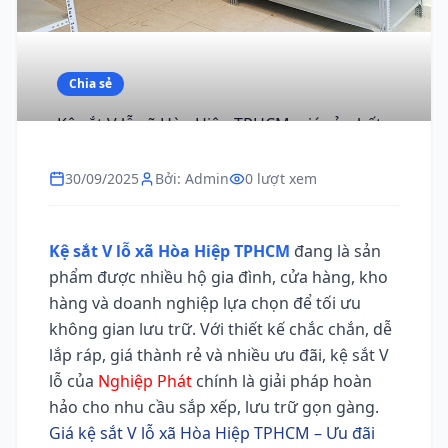
Chia sẻ
Kệ sắt V lỗ xã Hòa Hiệp TPHCM, giá rẻ, chất
lượng, giao nhanh
30/09/2025
Bởi: Admin
0 lượt xem
Kệ sắt V lỗ xã Hòa Hiệp TPHCM
đang là sản
phẩm được nhiều hộ gia đình, cửa hàng, kho
hàng và doanh nghiệp lựa chọn để tối ưu
không gian lưu trữ. Với thiết kế chắc chắn, dễ
lắp ráp, giá thành rẻ và nhiều ưu đãi, kệ sắt V
lỗ của
Nghiệp Phát
chính là giải pháp hoàn
hảo cho nhu cầu sắp xếp, lưu trữ gọn gàng.
Giá kệ sắt V lỗ xã Hòa Hiệp TPHCM – Ưu đãi