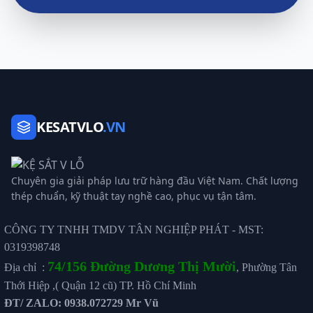
KESATVLO
.VN
Chuyên gia giải pháp lưu trữ hàng đầu Việt Nam. Chất lượng
thép chuẩn, kỹ thuật tay nghề cao, phục vụ tận tâm.
CÔNG TY TNHH TMDV TÂN NGHIỆP PHÁT - MST:
0319398748
74/156 Đường Dương Thị Mười
Địa chỉ :
, Phường Tân
Thới Hiệp ,( Quận 12 cũ) TP. Hồ Chí Minh
ĐT/ ZALO: 0938.072729 Mr Vũ