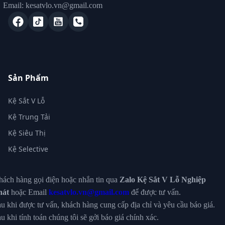
Email: kesatvlo.vn@gmail.com
Sản Phẩm
Kệ Sắt V Lỗ
Kệ Trung Tải
Kệ Siêu Thị
Kệ Selective
ách hàng gọi điện hoặc nhắn tin qua
Zalo Kệ Sắt V Lỗ Nghiệp
hát
hoặc Email
kesatvlo.vn@gmail.com
để được tư vấn.
u khi được tư vấn, khách hàng cung cấp địa chỉ và yêu cầu báo giá.
u khi tính toán chúng tôi sẽ gởi báo giá chính xác.