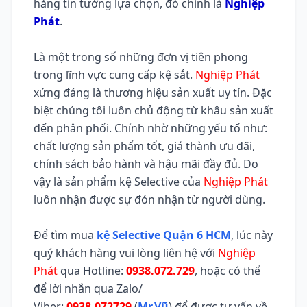
hàng tin tưởng lựa chọn, đó chính là
Nghiệp
Phát
.
Là một trong số những đơn vị tiên phong
trong lĩnh vực cung cấp kệ sắt.
Nghiệp Phát
xứng đáng là thương hiệu sản xuất uy tín. Đặc
biệt chúng tôi luôn chủ động từ khâu sản xuất
đến phân phối. Chính nhờ những yếu tố như:
chất lượng sản phẩm tốt, giá thành ưu đãi,
chính sách bảo hành và hậu mãi đầy đủ. Do
vậy là sản phẩm kệ Selective của
Nghiệp Phát
luôn nhận được sự đón nhận từ người dùng.
Để tìm mua
kệ Selective Quận 6 HCM
, lúc này
quý khách hàng vui lòng liên hệ với
Nghiệp
Phát
qua Hotline:
0938.072.729
, hoặc có thể
để lời nhắn qua Zalo/
Viber:
0938.072729
(
Mr.Vũ
) để được tư vấn về