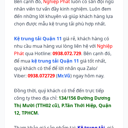
Bên cạnh đó,
Nghiệp Phát
luôn có sẵn đội ngũ
nhân viên tư vấn đầy kinh nghiệm. Luôn đem
đến những lời khuyên và giúp khách hàng lựa
chọn được mẫu kệ trung tải phù hợp nhất.
Kệ trung tải Quận 11
giá rẻ, khách hàng có
nhu cầu mua hàng vui lòng liên hệ với
Nghiệp
Phát
qua Hotline:
0938.072.729
. Bên cạnh đó,
để mua
kệ trung tải Quận 11
giá tốt nhất,
quý khách có thể để lời nhắn qua Zalo/
Viber:
0938.072729
(
Mr.Vũ
) ngay hôm nay.
Đồng thời, quý khách có thể đến trực tiếp
công ty theo địa chỉ:
134/156 Đường Dương
Thị Mười (TTH02 cũ), P.Tân Thới Hiệp, Quận
12, TPHCM
.
Tham khảo giá sản phẩm tại:
Kệ trung tải
, giá