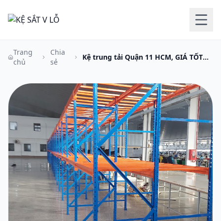
Trang
Chia
Kệ trung tải Quận 11 HCM, GIÁ TỐT
chủ
sẻ
NHẤT, giao hàng nhanh