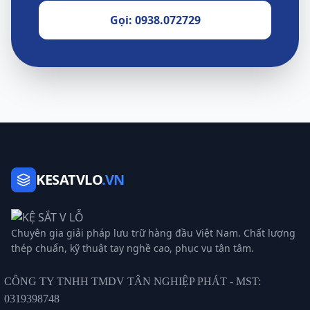
Gọi: 0938.072729
KESATVLO
.VN
Chuyên gia giải pháp lưu trữ hàng đầu Việt Nam. Chất lượng
thép chuẩn, kỹ thuật tay nghề cao, phục vụ tận tâm.
CÔNG TY TNHH TMDV TÂN NGHIỆP PHÁT - MST:
0319398748