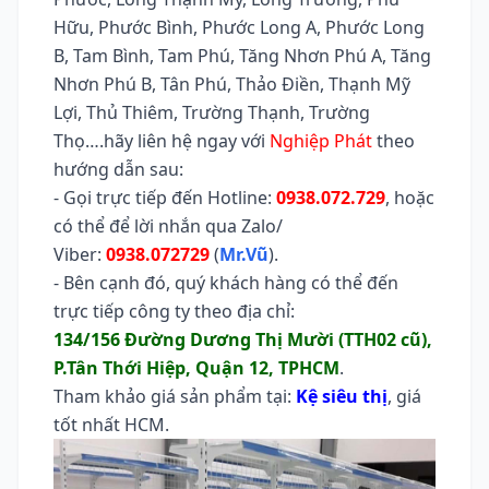
Hữu, Phước Bình, Phước Long A, Phước Long
B, Tam Bình, Tam Phú, Tăng Nhơn Phú A, Tăng
Nhơn Phú B, Tân Phú, Thảo Điền, Thạnh Mỹ
Lợi, Thủ Thiêm, Trường Thạnh, Trường
Thọ….hãy liên hệ ngay với
Nghiệp Phát
theo
hướng dẫn sau:
- Gọi trực tiếp đến Hotline:
0938.072.729
, hoặc
có thể để lời nhắn qua Zalo/
Viber:
0938.072729
(
Mr.Vũ
).
- Bên cạnh đó, quý khách hàng có thể đến
trực tiếp công ty theo địa chỉ:
134/156 Đường Dương Thị Mười (TTH02 cũ),
P.Tân Thới Hiệp, Quận 12, TPHCM
.
Tham khảo giá sản phẩm tại:
Kệ siêu thị
, giá
tốt nhất HCM.