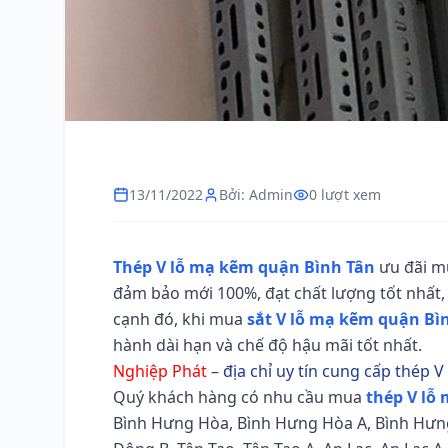
13/11/2022
Bởi: Admin
0 lượt xem
Thép V lỗ mạ kẽm quận Bình Tân
ưu đãi m
đảm bảo mới 100%, đạt chất lượng tốt nhất
cạnh đó, khi mua
sắt V lỗ mạ kẽm quận Bì
hành dài hạn và chế độ hậu mãi tốt nhất.
Nghiệp Phát
– địa chỉ uy tín cung cấp thép 
Chia sẻ
Quý khách hàng có nhu cầu mua
thép V lỗ
Thép V lỗ mạ kẽm quận Bình Tân, chất lượng,
Bình Hưng Hòa, Bình Hưng Hòa A, Bình Hưng H