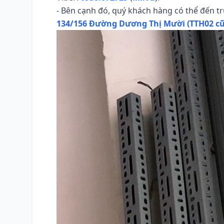
- Bên cạnh đó, quý khách hàng có thể đến trự
134/156 Đường Dương Thị Mười (TTH02 cũ)