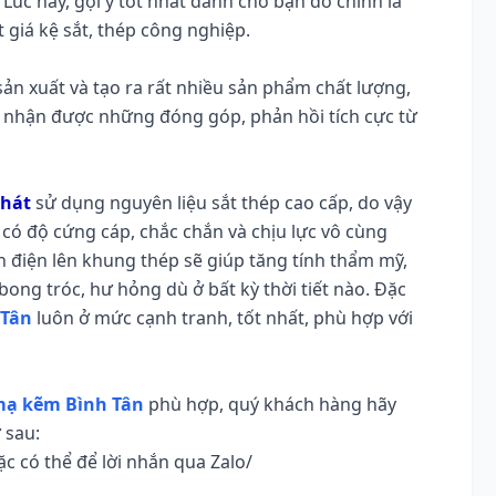
 Lúc này, gợi ý tốt nhất dành cho bạn đó chính là
 giá kệ sắt, thép công nghiệp.
ản xuất và tạo ra rất nhiều sản phẩm chất lượng,
 nhận được những đóng góp, phản hồi tích cực từ
Phát
sử dụng nguyên liệu sắt thép cao cấp, do vậy
có độ cứng cáp, chắc chắn và chịu lực vô cùng
nh điện lên khung thép sẽ giúp tăng tính thẩm mỹ,
ong tróc, hư hỏng dù ở bất kỳ thời tiết nào. Đặc
 Tân
luôn ở mức cạnh tranh, tốt nhất, phù hợp với
 mạ kẽm Bình Tân
phù hợp, quý khách hàng hãy
 sau:
ặc có thể để lời nhắn qua Zalo/