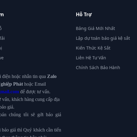
ẩm
Hỗ Trợ
ỗ
Bảng Giá Mới Nhất
Tải
Lập dự toán báo giá kệ sắt
hị
Kiến Thức Kệ Sắt
ve
Liên Hệ Tư Vấn
Chính Sách Bảo Hành
 điện hoặc nhắn tin qua
Zalo
ghiệp Phát
hoặc Email
gmail.com
để được tư vấn.
ư vấn, khách hàng cung cấp địa
báo giá.
toán chúng tôi sẽ gởi báo giá
 báo giá thì Quý khách cần tiến