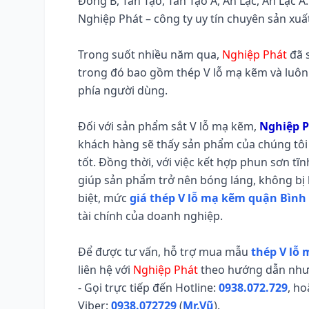
Đông B, Tân Tạo, Tân Tạo A, An Lạc, An Lạc A.
Nghiệp Phát – công ty uy tín chuyên sản xuất
Trong suốt nhiều năm qua,
Nghiệp Phát
đã s
trong đó bao gồm thép V lỗ mạ kẽm và luôn
phía người dùng.
Đối với sản phẩm sắt V lỗ mạ kẽm,
Nghiệp 
khách hàng sẽ thấy sản phẩm của chúng tôi 
tốt. Đồng thời, với việc kết hợp phun sơn tĩ
giúp sản phẩm trở nên bóng láng, không bị b
biệt, mức
giá thép V lỗ mạ kẽm quận Bình
tài chính của doanh nghiệp.
Để được tư vấn, hỗ trợ mua mẫu
thép V lỗ
liên hệ với
Nghiệp Phát
theo hướng dẫn như
- Gọi trực tiếp đến Hotline:
0938.072.729
, ho
Viber:
0938.072729
(
Mr.Vũ
).