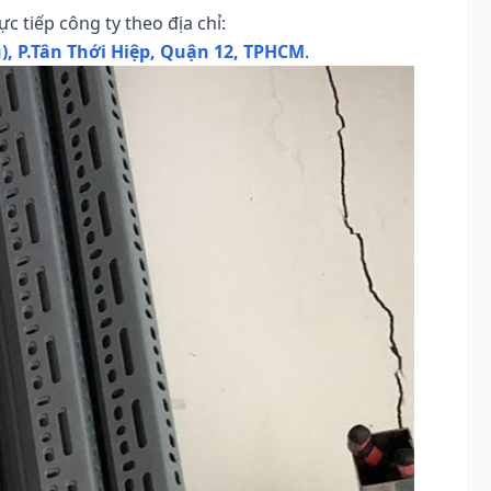
c tiếp công ty theo địa chỉ:
, P.Tân Thới Hiệp, Quận 12, TPHCM
.