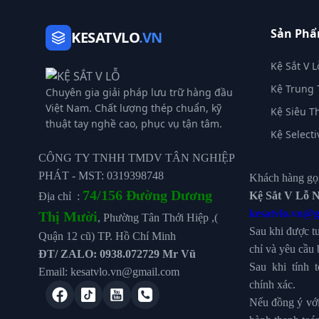
Sản Ph
KESATVLO
.VN
Kệ Sắt V L
Kệ Trung 
Chuyên gia giải pháp lưu trữ hàng đầu
Việt Nam. Chất lượng thép chuẩn, kỹ
Kệ Siêu T
thuật tay nghề cao, phục vụ tận tâm.
Kệ Selecti
CÔNG TY TNHH TMDV TÂN NGHIỆP
PHÁT - MST: 0319398748
Khách hàng gọi
74/156 Đường Dương
Kệ Sắt V Lỗ N
Địa chỉ :
kesatvlo.vn@
Thị Mười
, Phường Tân Thới Hiệp ,(
Sau khi được t
Quận 12 cũ) TP. Hồ Chí Minh
chỉ và yêu cầu 
ĐT/ ZALO: 0938.072729 Mr Vũ
Sau khi tính 
Email: kesatvlo.vn@gmail.com
chính xác.
Nếu đồng ý với