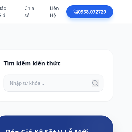
Báo
Chia
Liên
0938.072729
Giá
sẻ
Hệ
Tìm kiếm kiến thức
Báo Giá Kệ Sắt V Lỗ Mới