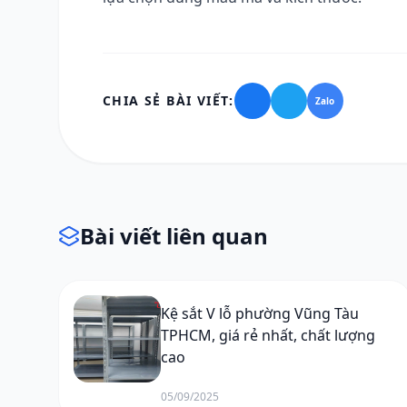
CHIA SẺ BÀI VIẾT:
Zalo
Bài viết liên quan
Kệ sắt V lỗ phường Vũng Tàu
TPHCM, giá rẻ nhất, chất lượng
cao
05/09/2025